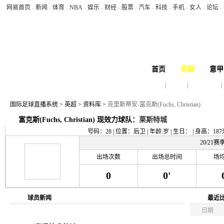
网易首页
-
新闻
-
体育
-
NBA
-
娱乐
-
财经
-
股票
-
汽车
-
科技
-
手机
-
女人
-
论坛
-
首页
英超
意甲
赛程
|
积分榜
|
球队排行榜
|
今天 2026年8月6日 23:30:12 星期四
国际足球直播系统
>
英超
>
资料库
>
克里斯蒂安-富克斯(Fuchs, Christian)
富克斯(Fuchs, Christian) 现效力球队：
莱斯特城
号码：28 | 位置：后卫 | 年龄:岁 | 生日： | 身高：187
20/21
出场次数
出场总时间
场
0
0'
球员新闻
最近
日期