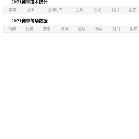
20/21赛季技术统计
赛事
出场
出场时间
进球
助攻
射门
射正
20/21赛季每场数据
时间
比赛
赛事
出场
进球
助攻
射门
射正