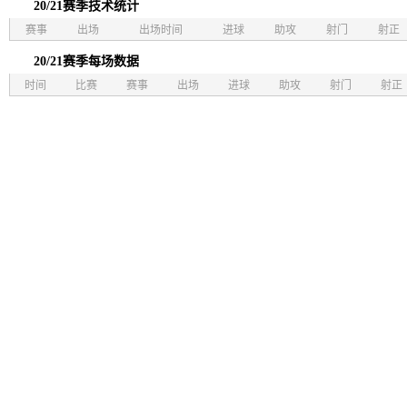
20/21赛季技术统计
赛事
出场
出场时间
进球
助攻
射门
射正
20/21赛季每场数据
时间
比赛
赛事
出场
进球
助攻
射门
射正