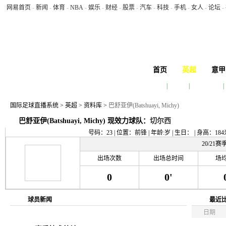
网易首页
-
新闻
-
体育
-
NBA
-
娱乐
-
财经
-
股票
-
汽车
-
科技
-
手机
-
女人
-
论坛
-
首页
英超
意甲
赛程
|
积分榜
|
球队排行榜
|
今天 2026年8月9日 11:44:33 星期日
国际足球直播系统
>
英超
>
资料库
>
巴舒亚伊(Batshuayi, Michy)
巴舒亚伊(Batshuayi, Michy) 现效力球队：
切尔西
号码：23 | 位置：前锋 | 年龄:岁 | 生日： | 身高：184
20/21
出场次数
出场总时间
场
0
0'
球员新闻
最近
日期