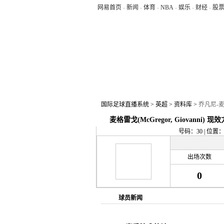
网易首页
-
新闻
-
体育
-
NBA
-
娱乐
-
财经
-
股
今天 2026年8月6日 22:6:8 星期四
国际足球直播系统
>
英超
>
资料库
>
乔凡尼-麦格雷
麦格雷戈(McGregor, Giovanni) 
号码：30 | 位置：
出场次数
0
球员新闻