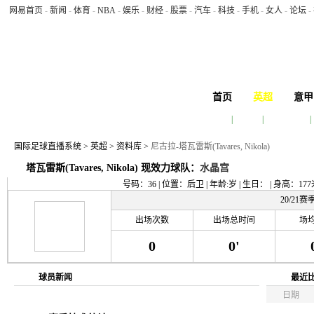
网易首页
-
新闻
-
体育
-
NBA
-
娱乐
-
财经
-
股票
-
汽车
-
科技
-
手机
-
女人
-
论坛
-
首页
英超
意甲
赛程
|
积分榜
|
球队排行榜
|
今天 2026年8月9日 5:49:57 星期日
国际足球直播系统
>
英超
>
资料库
>
尼古拉-塔瓦雷斯(Tavares, Nikola)
塔瓦雷斯(Tavares, Nikola) 现效力球队：
水晶宫
号码：36 | 位置：后卫 | 年龄:岁 | 生日： | 身高：177
20/21
出场次数
出场总时间
场
0
0'
球员新闻
最近
日期