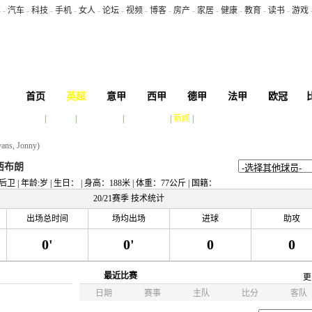
票
-
汽车
-
科技
-
手机
-
女人
-
论坛
-
视频
-
博客
-
房产
-
家居
-
健康
-
教育
-
读书
-
游戏
首页
英超
意甲
西甲
德甲
法甲
欧冠
赛程
|
积分榜
|
球队排行榜
|
球员排行榜
|
新闻
|
图库
s, Jonny)
西布朗
卫 | 年龄:岁 | 生日： | 身高：188米 | 体重：77公斤 | 国籍：
20/21赛季 技术统计
出场总时间
场均出场
进球
助攻
0'
0'
0
0
最近比赛
更
日期
赛事
主队
比分
客队