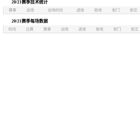
20/21赛季技术统计
赛事
出场
出场时间
进球
助攻
射门
射正
20/21赛季每场数据
时间
比赛
赛事
出场
进球
助攻
射门
射正