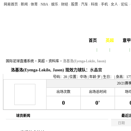
网易首页
-
新闻
-
体育
-
NBA
-
娱乐
-
财经
-
股票
-
汽车
-
科技
-
手机
-
女人
-
论坛
-
首页
英超
意甲
赛程
|
积分榜
|
球队排行榜
|
今天 2026年8月8日 2:28:52 星期六
国际足球直播系统
>
英超
>
资料库
>
洛基洛(Eyenga-Lokilo, Jason)
洛基洛(Eyenga-Lokilo, Jason) 现效力球队：
水晶宫
号码：28 | 位置：中场 | 年龄:岁 | 生日： | 身高：1
20/21
出场次数
出场总时间
场
0
0'
球员新闻
最近
日期